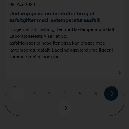
08. Apr 2024
Undersøgelse understøtter brug af
asfaltgitter med lavtemperatursasfalt
Brugen af S&P asfaltgitter med lavtemperaturasfalt
Laboratorietests viser, at S&P
asfaltforstærkningsgitter også kan bruges med
lavtemperaturasfalt. Lagbindingsværdierne ligger i
samme område som for ...
Pagination
Current
1
Page
2
Page
3
Page
4
Page
5
Page
6
page