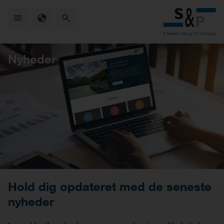
Skip
to
main
content
Nyheder
Hold dig opdateret med de seneste
nyheder