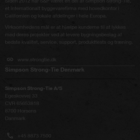
Siden 2012 har S&P været en del af Simpson Strong-Tie,
et internationalt byggevarefirma med hovedkontor i
Californien og lokale afdelinger i hele Europa.
Virksomhedens mål er at hjælpe kunderne til at lykkes
med deres projekter ved at levere bygningsbeslag af
bedste kvalitet, service, support, produkttests og træning.
www.strongtie.dk
Simpson Strong-Tie Denmark
Simpson Strong-Tie A/S
Egeskovvej 33
CVR 65653818
8700
Horsens
Danmark
+45 8873 7500