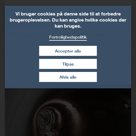
2019
Vi bruger cookies på denne side til at forbedre
Statisk renovering (våd-sprøjte metoden) for
brugeroplevelsen. Du kan angive hvilke cookies der
strukturelt forbedring
kan bruges.
Patchwork repairs med ARMO-Systemet
Fortrolighedspolitik
Tankgårdvægge
Accepter alle
København
Danmark
Tilpas
Træk samtykke tilbage
Afvis alle