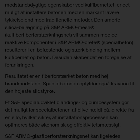
modstandsdygtige egenskaber ved kulfibernettet, er det
muligt at installere betonen med en markant lavere
tykkelse end med traditionelle metoder. Den amorfe
silica-belægning på S&P ARMO-mesh®
(kulfiberfiberforstærkningsnet) vil sammen med de
reaktive komponenter i S&P ARMO-crete® (specialbeton)
resulterer i en befæstende og stærk binding mellem
kulfibernet og beton. Desuden skaber det en forøgelse af
forankringen.
Resultatet er en fiberforstærket beton med høj
brandmodstand. Specialbetonen opfylder også kravene til
den højeste slidstyrke.
Et S&P specialudviklet blandings- og pumpesystem gør
det muligt for specialbetonen at blive hældt på, direkte fra
en silo, hvilket sikrer, at installationsprocessen kan
optimeres både økonomisk og effektivitetsmæssigt.
S&P ARMO-glasfiberforstærkningsnet kan ligeledes