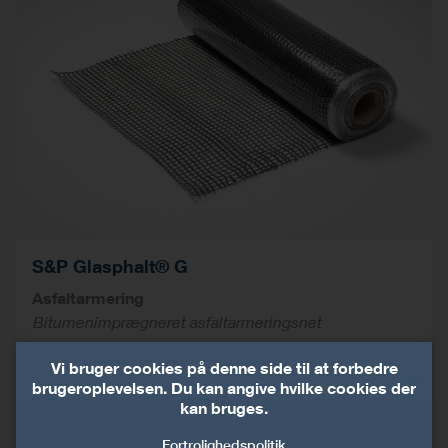
S&P Glasphalt® G
Asfaltarmering
Bitumenimprægneret asfaltarmeringsnet
Vi bruger cookies på denne side til at forbedre
brugeroplevelsen. Du kan angive hvilke cookies der
kan bruges.
Fortrolighedspolitik