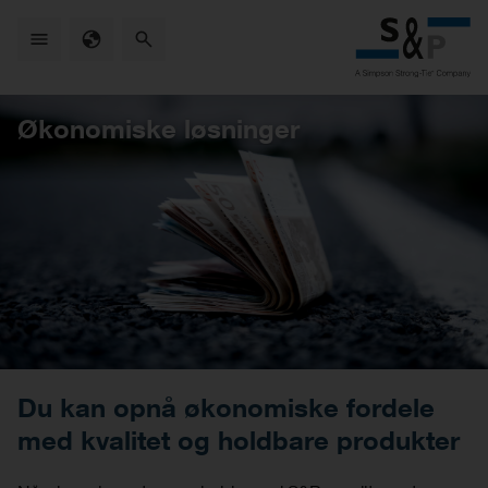
Skip
to
main
content
Økonomiske løsninger
Du kan opnå økonomiske fordele
med kvalitet og holdbare produkter