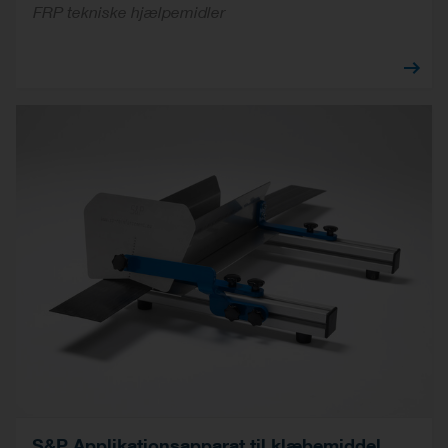
FRP tekniske hjælpemidler
S&P Applikationsapparat til klæbemiddel