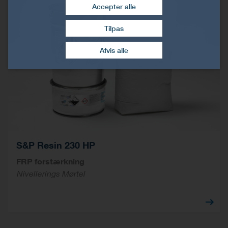
Accepter alle
Tilpas
Træk samtykke tilbage
Afvis alle
S&P Resin 230 HP
FRP forstærkning
Nivellerings Mørtel