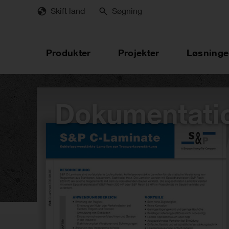
Skip
Skift land
Søgning
to
main
content
Produkter
Projekter
Løsninge
Dokumentati