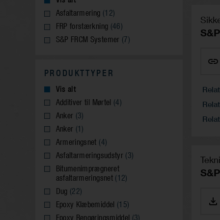
Asfaltarmering
(12)
Sikk
FRP forstærkning
(46)
S&P
S&P FRCM Systemer
(7)
PRODUKTTYPER
Vis alt
Rela
Additiver til Mørtel
(4)
Relat
Anker
(3)
Relat
Anker
(1)
Armeringsnet
(4)
Asfaltarmeringsudstyr
(3)
Tekn
Bitumenimprægneret
S&P
asfaltarmeringsnet
(12)
Dug
(22)
Epoxy Klæbemiddel
(15)
Epoxy Rengøringsmiddel
(3)