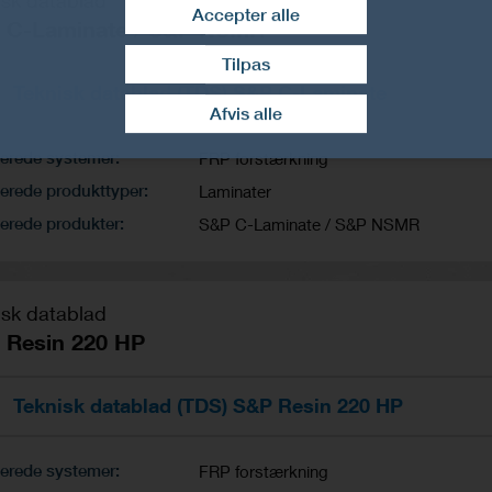
isk datablad
Accepter alle
 C-Laminate / S&P NSMR
Tilpas
Træk samtykke tilbage
Teknisk datablad (TDS) S&P C-Laminate
Afvis alle
terede systemer
FRP forstærkning
erede produkttyper
Laminater
erede produkter
S&P C-Laminate / S&P NSMR
isk datablad
 Resin 220 HP
Teknisk datablad (TDS) S&P Resin 220 HP
terede systemer
FRP forstærkning