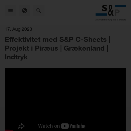
Skip
to
main
content
17. Aug 2023
Effektivitet med S&P C-Sheets |
Projekt i Piræus | Grækenland |
Indtryk