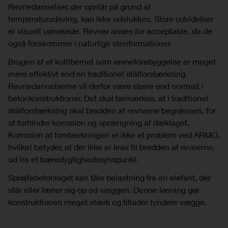
Revnedannelser, der opstår på grund af
temperaturudsving, kan ikke udelukkes. Store udvidelser
er visuelt uønskede. Revner anses for acceptable, da de
også forekommer i naturlige stenformationer.
Brugen af ​​et kulfibernet som revneforebyggelse er meget
mere effektivt end en traditionel stålforstærkning.
Revnedannelserne vil derfor være større end normalt i
betonkonstruktioner. Det skal bemærkes, at i traditionel
stålforstærkning skal bredden af revnerne begrænses, for
at forhindre korrosion og sprængning af dæklaget.
Korrosion af forstærkningen er ikke et problem ved ARMO,
hvilket betyder, at der ikke er krav til bredden af revnerne,
ud fra et bæredygtighedssynspunkt.
Sprøjtebetonlaget kan tåle belastning fra en elefant, der
står eller læner sig op ad væggen. Denne løsning gør
konstruktionen meget stærk og tillader tyndere vægge.