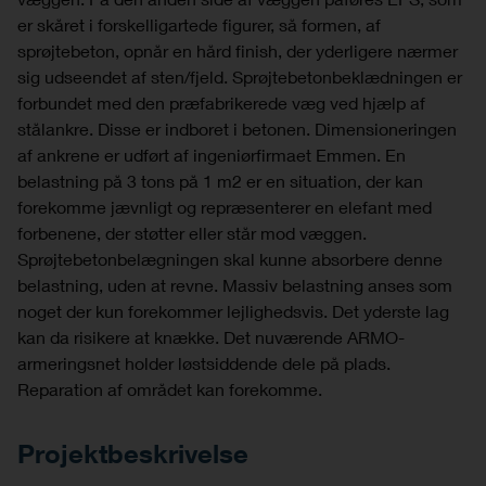
er skåret i forskelligartede figurer, så formen, af ​
sprøjtebeton, opnår en hård finish, der yderligere nærmer
sig udseendet af sten/fjeld. Sprøjtebetonbeklædningen er
forbundet med den præfabrikerede væg ved hjælp af
stålankre. Disse er indboret i betonen. Dimensioneringen
af ​​ankrene er udført af ingeniørfirmaet Emmen. En
belastning på 3 tons på 1 m2 er en situation, der kan
forekomme jævnligt og repræsenterer en elefant med
forbenene, der støtter eller står mod væggen.
Sprøjtebetonbelægningen skal kunne absorbere denne
belastning, uden at revne. Massiv belastning anses som
noget der kun forekommer lejlighedsvis. Det yderste lag
kan da risikere at knække. Det nuværende ARMO-
armeringsnet holder løstsiddende dele på plads.
Reparation af området kan forekomme.
Projektbeskrivelse