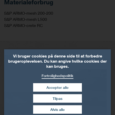
Materialeforbrug
S&P ARMO-mesh 200-200
S&P ARMO-mesh L500
S&P ARMO-crete RC
Billedgalleri
Vi bruger cookies på denne side til at forbedre
brugeroplevelsen. Du kan angive hvilke cookies der
kan bruges.
Fortrolighedspolitik
Accepter alle
Tilpas
Træk samtykke tilbage
Afvis alle