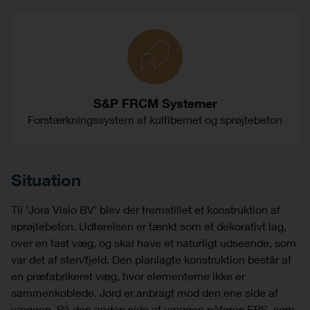
S&P FRCM Systemer
Forstærkningssystem af kulfibernet og sprøjtebeton
Situation
Til 'Jora Visio BV' blev der fremstillet et konstruktion af
sprøjtebeton. Udførelsen er tænkt som et dekorativt lag,
over en fast væg, og skal have et naturligt udseende, som
var det af sten/fjeld. Den planlagte konstruktion består af
en præfabrikeret væg, hvor elementerne ikke er
sammenkoblede. Jord er anbragt mod den ene side af
væggen. På den anden side af væggen påføres EPS, som