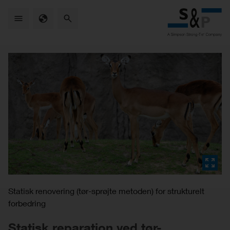
Skip
to
main
content
Statisk renovering (tør-sprøjte metoden) for strukturelt
forbedring
Statisk reparation ved tør-