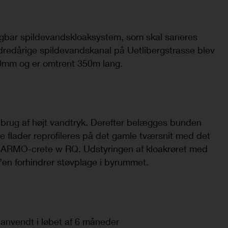
gbar spildevandskloaksystem, som skal saneres
ndredårige spildevandskanal på Uetlibergstrasse blev
00mm og er omtrent 350m lang.
d brug af højt vandtryk. Derefter belægges bunden
e flader reprofileres på det gamle tværsnit med det
P ARMO-crete w RQ. Udstyringen af kloakrøret med
n forhindrer støvplage i byrummet.
anvendt i løbet af 6 måneder