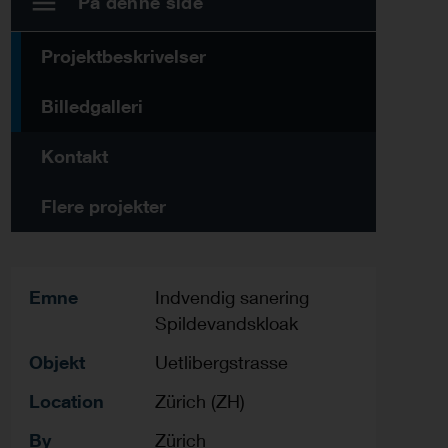
På denne side
Projektbeskrivelser
Billedgalleri
Kontakt
Flere projekter
Emne
Indvendig sanering
Spildevandskloak
Objekt
Uetlibergstrasse
Location
Zürich (ZH)
By
Zürich