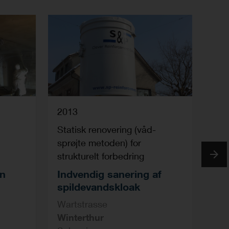
2013
2011
Statisk renovering (våd-
Statis
sprøjte metoden) for
sprøjt
strukturelt forbedring
struktu
en
Indvendig sanering af
Forst
Next
spildevandskloak
16 run
Wartstrasse
Fribo
Winterthur
Schwe