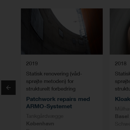
2019
2018
Statisk renovering (våd-
Statis
sprøjte metoden) for
sprøjt
strukturelt forbedring
strukt
Patchwork repairs med
Kloak
Previous
ARMO-Systemet
Mülha
Tankgårdvægge
Basel
København
Schwe