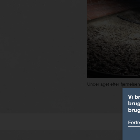
Underlaget efter fjernelsen
Vi b
brug
brug
Fortr