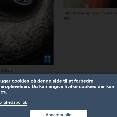
Den færdige reprofilering ved 
RQ
 af beton
ruger cookies på denne side til at forbedre
eroplevelsen. Du kan angive hvilke cookies der kan
es.
olighedspolitik
Accepter alle