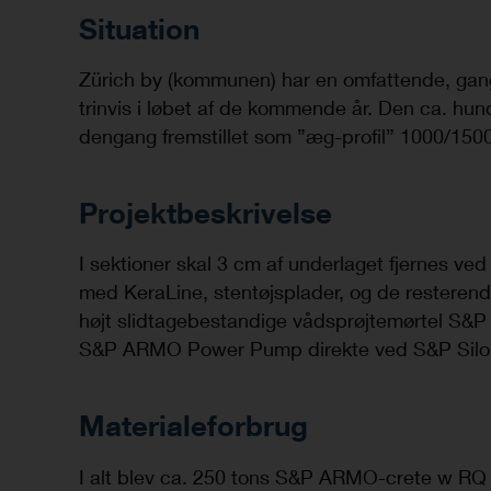
Situation
Zürich by (kommunen) har en omfattende, gan
trinvis i løbet af de kommende år. Den ca. hu
dengang fremstillet som ”æg-profil” 1000/15
Projektbeskrivelse
I sektioner skal 3 cm af underlaget fjernes ve
med KeraLine, stentøjsplader, og de resterend
højt slidtagebestandige vådsprøjtemørtel S&
S&P ARMO Power Pump direkte ved S&P Silo’e
Materialeforbrug
I alt blev ca. 250 tons S&P ARMO-crete w RQ 